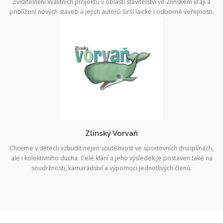
Zviditelnění kvalitních projektů v oblasti stavitelství ve Zlínském kraji a
přiblížení nových staveb a jejich autorů širší laické i odborné veřejnosti.
Zlínský Vorvaň
Chceme v dětech vzbudit nejen soutěživost ve sportovních disciplínách,
ale i kolektivního ducha. Celé klání a jeho výsledek je postaven také na
soudržnosti, kamarádství a výpomoci jednotlivých členů.