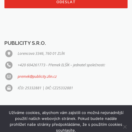
PUBLICITY S.R.O.
Lorencova 3346, 760 01 ZLÍN
+420 604261773 - Přemek ELŠÍK – jednatel společnosti:
premek@publicity.zlin.cz
IČO: 25332881 | DIČ: CZ25332881
Užíváme cookies, abychom vám zajistili co možná nejsnadnější
použití našich webových stránek. Pokud budete nadále
prohlížet naše stránky předpokládáme, že s použitím cookies
Copyright © 2026 PUBLICITY s.r.o.
–
OnePress
šablona od
souhlasíte.